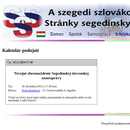
Kalendár podujatí
Čas:
18.12.2024 17:30
Verejné zhromaždenie Segedínskej slovenskej
samosprávy
Čas:
18. decembra 2024 o 17.30 hod.
Miesto:
Dom národností
– Ul. Osztrovszkého 6, Segedín
Vítaní sú všetci, ktorí majú otázky, pripomienky k samospráve alebo sa len
zaujímajú o našu činnosť.
Finančné podporovate