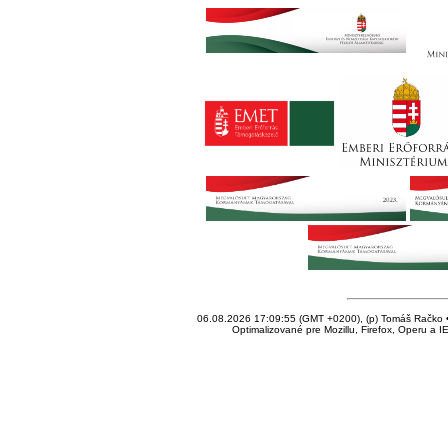
06.08.2026 17:09:55 (GMT +0200), (p) Tomáš Račko • 
Optimalizované pre Mozillu, Firefox, Operu a I