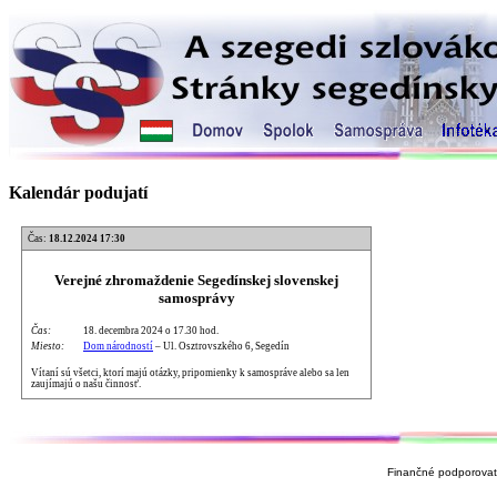
Kalendár podujatí
Čas:
18.12.2024 17:30
Verejné zhromaždenie Segedínskej slovenskej
samosprávy
Čas:
18. decembra 2024 o 17.30 hod.
Miesto:
Dom národností
– Ul. Osztrovszkého 6, Segedín
Vítaní sú všetci, ktorí majú otázky, pripomienky k samospráve alebo sa len
zaujímajú o našu činnosť.
Finančné podporovate