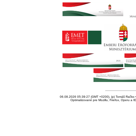
06.08.2026 05:39:27 (GMT +0200), (p) Tomáš Račko • 
Optimalizované pre Mozillu, Firefox, Operu a I