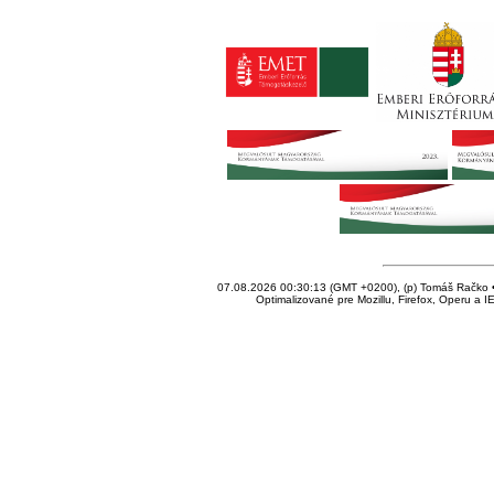
07.08.2026 00:30:13 (GMT +0200), (p) Tomáš Račko • 
Optimalizované pre Mozillu, Firefox, Operu a I