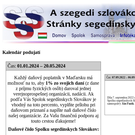
Kalendár podujatí
Čas:
01.01.2024 – 20.05.2024
Každý daňový poplatník v Maďarsku má
Čas:
07.09.2022 – 06.09
možnosť na to, aby
1% zo svojich daní
(z dane
z príjmu fyzických osôb) daroval jednej
verejnoprospešnej organizácii, nadácii. Ak
Dňa 7. septembra 2022 
podľa Vás Spolok segedínskych Slovákov je
Spolku segedínskych Sl
samosprávy
Ján Fuzik
.
vhodný na toto percento, vyplňte prílohu pri
daňovom priznaní a napíšte naň daňové číslo
našej organizácie. Za Vašu finančnú podporu aj
touto cestou ďakujeme!
Daňové číslo Spolku segedínskych Slovákov: