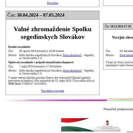
Pozvánka
Čas:
30.04.2024 – 07.05.2024
Čas:
18.12.2024 17:30
Valné zhromaždenie Spolku
segedínskych Slovákov
Verejné zhr
Riadne zasadnutie:
Čas:
18. decembr
Čas:
30. aprila 2024 (utorok) o 16.00 hodine
Miesto:
Dom národn
Miesto:
Sídlo Spolku segedínskych Slovákov,
Dom národností
– Segedín,
ul. Ostrovského č. 6
Vítaní sú všetci, ktorí
Opätovné zasadnutie v prípade neuznášaniaschopnosti:
zaujímajú o našu činnos
Čas:
7. mája 2024 (utorok) o 17.00 hodine
Miesto:
Sídlo Spolku segedínskych Slovákov,
Dom národností
– Segedín,
ul. Ostrovského č. 6
V mene vedenia Spolku prosíme členov, aby tohtoročné členské zaplatili
prevodom na bankový účet najneskôr do 15. mája 2024. Číslo nášho účtu je
MBH Bank 57400217-10110629.
Pozvánka a program
Finančné podporovate