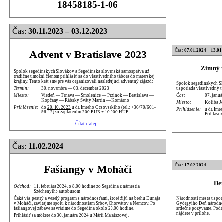
18458185-1-06
Čas:
30.11.2023 – 03.12.2023
Čas:
07.01.2024 – 13.01
Advent v Bratislave 2023
Zimný t
Spolok segedínskych Slovákov a Segedínska slovenská samospráva už
tradične umožní členom prihlásiť sa do vlastivedného tábora do materskej
krajiny. Tento krát sme pre vás organizovali nasledujúci adventný zájazd:
Spolok segedínskych Sl
usporiada vlastivedný 
Termín:
30. novembra — 03. decembra 2023
Čas:
07. januá
Miesto:
Viedeň — Trnava — Smolenice — Pezinok — Bratislava —
Kopčany — Rábsky Svätý Martin — Komárno
Miesto:
Koliba J
Prihlásenie:
do
20. 10. 2023
u dr. Imreho Ocsovszkiho (tel.: +36/70/601-
Prihlásenie:
u dr. Im
96-12) so zaplatením 200 EUR + 10.000 HUF
Prihlaso
Čítať ďalej…
Čas:
11.02.2024
Čas:
17.02.2024
Fašiangy v Moháči
De
Odchod:
11. februára 2024. o 8.00 hodine zo Segedína z námestia
Széchenyiho autobusom
Národnosti mesta uspori
Čaká vás pestrý a veselý program s národnosťami, ktoré žijú na brehu Dunaja
Györgyiho Deň národnos
v Moháči, zavítajme spolu k národnostiam Srbov, Chorvátov a Nemcov. Po
srdečne pozývame. Podr
fašiangovej zábave sa vrátime do Segedína okolo 20.00 hodine.
nájdete v prílohe.
Prihlásiť sa môžete do 30. januára 2024 u Márii Mataiszovej.