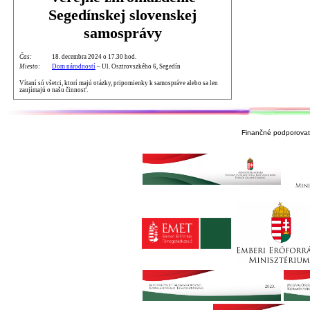
Segedínskej slovenskej
samosprávy
Čas:
18. decembra 2024 o 17.30 hod.
Miesto:
Dom národností
– Ul. Osztrovszkého 6, Segedín
Vítaní sú všetci, ktorí majú otázky, pripomienky k samospráve alebo sa len
zaujímajú o našu činnosť.
Finančné podporovate