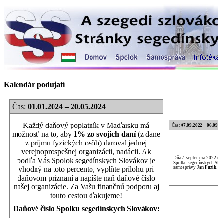
Kalendár podujatí
Čas:
01.01.2024 – 20.05.2024
Každý daňový poplatník v Maďarsku má
Čas:
07.09.2022 – 06.09
možnosť na to, aby
1% zo svojich daní
(z dane
z príjmu fyzických osôb) daroval jednej
verejnoprospešnej organizácii, nadácii. Ak
Dňa 7. septembra 2022 
podľa Vás Spolok segedínskych Slovákov je
Spolku segedínskych Sl
samosprávy
Ján Fuzik
.
vhodný na toto percento, vyplňte prílohu pri
daňovom priznaní a napíšte naň daňové číslo
našej organizácie. Za Vašu finančnú podporu aj
touto cestou ďakujeme!
Daňové číslo Spolku segedínskych Slovákov: