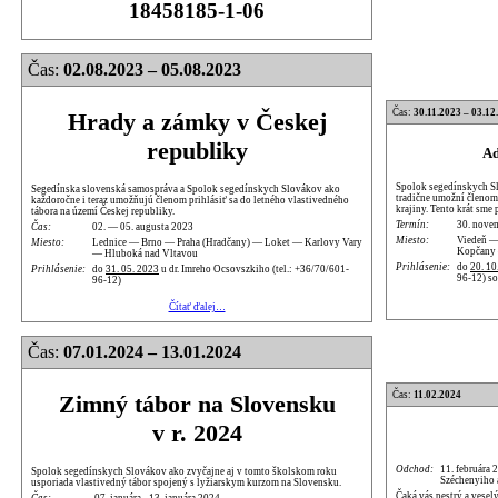
18458185-1-06
Čas:
02.08.2023 – 05.08.2023
Čas:
30.11.2023 – 03.12
Hrady a zámky v Českej
republiky
Ad
Spolok segedínskych S
Segedínska slovenská samospráva a Spolok segedínskych Slovákov ako
tradične umožní členom 
každoročne i teraz umožňujú členom prihlásiť sa do letného vlastivedného
krajiny. Tento krát sme
tábora na území Českej republiky.
Termín:
30. nove
Čas:
02. — 05. augusta 2023
Miesto:
Viedeň —
Miesto:
Lednice — Brno — Praha (Hradčany) — Loket — Karlovy Vary
Kopčany 
— Hluboká nad Vltavou
Prihlásenie:
do
20. 10
Prihlásenie:
do
31. 05. 2023
u dr. Imreho Ocsovszkiho (tel.: +36/70/601-
96-12) s
96-12)
Čítať ďalej…
Čas:
07.01.2024 – 13.01.2024
Čas:
11.02.2024
Zimný tábor na Slovensku
v r. 2024
Odchod:
11. februára 
Spolok segedínskych Slovákov ako zvyčajne aj v tomto školskom roku
Széchenyiho
usporiada vlastivedný tábor spojený s lyžiarskym kurzom na Slovensku.
Čaká vás pestrý a vesel