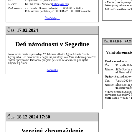
Čas:
07. januára - 13. januára 2024
v Moháči, zavítajme sp
Miesto:
Koliba Josu – Zuberec (
kolibajosu.sk
)
fašiangovej zábave sa v
Prihlásenie:
u dr. Imreho Ocsovszkiho (tel.: +36/70/601-96-12)
Prihlásiť sa môžete do 
Prihlasovací poplatok je 150 EUR a 20 000 HUF na osobu.
Čítať ďalej…
Čas:
17.02.2024
Čas:
30.04.2024 – 07.05
Deň národností v Segedíne
Valné zhromažd
Národnosti mesta usporiadajú 17. februára 2024 v Agore Alberta Szent-
Györgyiho Deň národností v Segedíne, na ktorý Vás, Vašu rodinu a priateľov
srdečne pozývame. Podrobný program pestrého celodenného podujatia
Riadne zasadnutie:
nájdete v prílohe.
Čas:
30. aprila 202
Miesto:
Sídlo Spolku 
Pozvánka
ul. Ostrovskéh
Opätovné zasadnutie v
Čas:
7. mája 2024 (
Miesto:
Sídlo Spolku 
ul. Ostrovskéh
V mene vedenia Spolku p
prevodom na bankový úč
MBH Bank 57400217-1
Čas:
18.12.2024 17:30
Verejné zhromaždenie