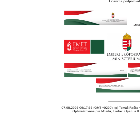
Finančné podporovate
07.08.2026 06:17:36 (GMT +0200), (p) Tomáš Račko • 
Optimalizované pre Mozillu, Firefox, Operu a I