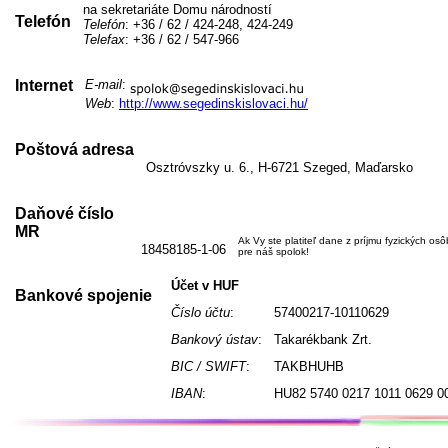
na sekretariáte Domu národností
Telefón
Telefón
: +36 / 62 / 424-248, 424-249
Telefax
: +36 / 62 / 547-966
Internet
E-mail
:
Web
:
http://www.segedinskislovaci.hu/
Poštová adresa
Osztróvszky u. 6., H-6721 Szeged, Maďarsko
Daňové číslo
MR
Ak Vy ste platiteľ dane z príjmu fyzických os
18458185-1-06
pre náš spolok!
Účet v HUF
Bankové spojenie
Číslo účtu
:
57400217-10110629
Bankový ústav
:
Takarékbank Zrt.
BIC / SWIFT
:
TAKBHUHB
IBAN
:
HU82 5740 0217 1011 0629 0