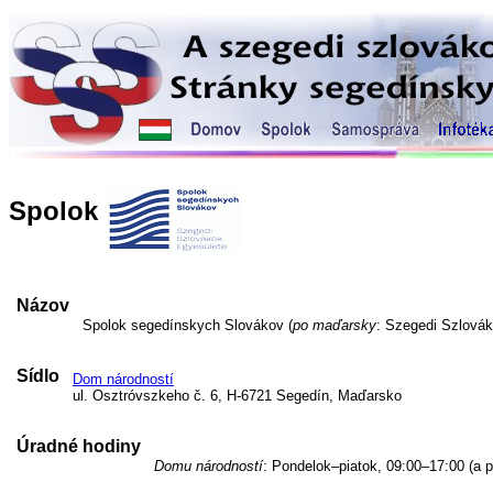
Spolok
Názov
Spolok segedínskych Slovákov (
po maďarsky
: Szegedi Szlovák
Sídlo
Dom národností
ul. Osztróvszkeho č. 6, H-6721 Segedín, Maďarsko
Úradné hodiny
Domu národností
: Pondelok–piatok, 09:00–17:00 (a