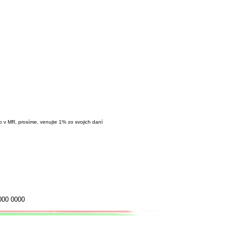
ôb v MR, prosíme, venujte 1% zo svojich daní
000 0000