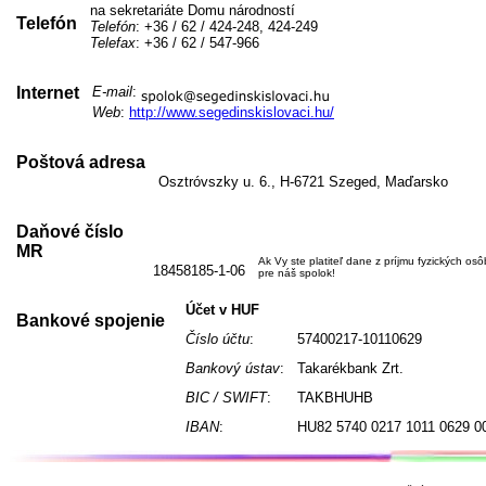
na sekretariáte Domu národností
Telefón
Telefón
: +36 / 62 / 424-248, 424-249
Telefax
: +36 / 62 / 547-966
Internet
E-mail
:
Web
:
http://www.segedinskislovaci.hu/
Poštová adresa
Osztróvszky u. 6., H-6721 Szeged, Maďarsko
Daňové číslo
MR
Ak Vy ste platiteľ dane z príjmu fyzických os
18458185-1-06
pre náš spolok!
Účet v HUF
Bankové spojenie
Číslo účtu
:
57400217-10110629
Bankový ústav
:
Takarékbank Zrt.
BIC / SWIFT
:
TAKBHUHB
IBAN
:
HU82 5740 0217 1011 0629 0