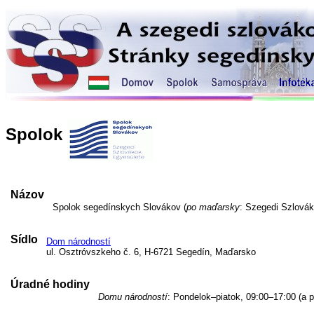
Spolok
Názov
Spolok segedínskych Slovákov (
po maďarsky
: Szegedi Szlovák
Sídlo
Dom národností
ul. Osztróvszkeho č. 6, H-6721 Segedín, Maďarsko
Úradné hodiny
Domu národností
: Pondelok–piatok, 09:00–17:00 (a