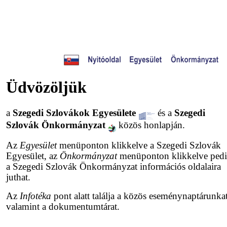
Üdvözöljük
a
Szegedi Szlovákok Egyesülete
és a
Szegedi
Szlovák Önkormányzat
közös honlapján.
Az
Egyesület
menüponton klikkelve a Szegedi Szlovák
Egyesület, az
Önkormányzat
menüponton klikkelve ped
a Szegedi Szlovák Önkormányzat információs oldalaira
juthat.
Az
Infotéka
pont alatt találja a közös eseménynaptárunkat
valamint a dokumentumtárat.