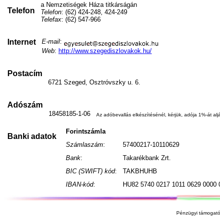
a Nemzetiségek Háza titkárságán
Telefon
Telefon
: (62) 424-248, 424-249
Telefax
: (62) 547-966
Internet
E-mail
:
Web
:
http://www.szegediszlovakok.hu/
Postacím
6721 Szeged, Osztróvszky u. 6.
Adószám
18458185-1-06
Az adóbevallás elkészítésénél, kérjük, adója 1%-át aljá
Forintszámla
Banki adatok
Számlaszám
:
57400217-10110629
Bank
:
Takarékbank Zrt.
BIC (SWIFT) kód
:
TAKBHUHB
IBAN-kód
:
HU82 5740 0217 1011 0629 0000 
Pénzügyi támogató