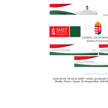
2026.08.06. 06:19:01 (GMT +0200), (p) Racskó T
Mozilla, Firefox, Opera, IE böngészőkre, 800×60