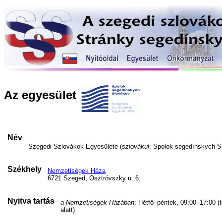
Az egyesület
Név
Szegedi Szlovákok Egyesülete (
szlovákul
: Spolok segedínskych S
Székhely
Nemzetiségek Háza
6721 Szeged, Osztróvszky u. 6.
Nyitva tartás
a Nemzetiségek Házában
: Hétfő–péntek, 09:00–17:00 (
alatt)