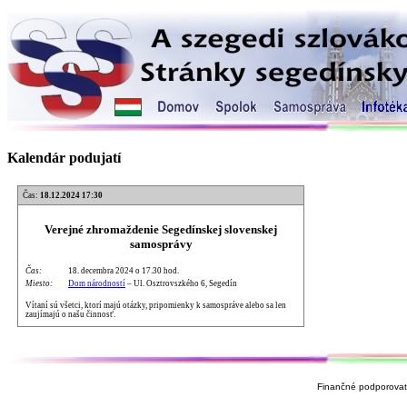
Kalendár podujatí
Čas:
18.12.2024 17:30
Verejné zhromaždenie Segedínskej slovenskej
samosprávy
Čas:
18. decembra 2024 o 17.30 hod.
Miesto:
Dom národností
– Ul. Osztrovszkého 6, Segedín
Vítaní sú všetci, ktorí majú otázky, pripomienky k samospráve alebo sa len
zaujímajú o našu činnosť.
Finančné podporovate