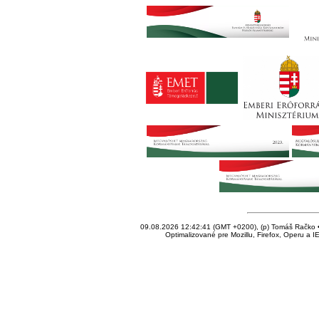
09.08.2026 12:42:41 (GMT +0200), (p) Tomáš Račko • 
Optimalizované pre Mozillu, Firefox, Operu a I