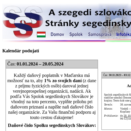
Kalendár podujatí
Čas:
01.01.2024 – 20.05.2024
Každý daňový poplatník v Maďarsku má
Čas:
30.11.2023 – 03.12
možnosť na to, aby
1% zo svojich daní
(z dane
z príjmu fyzických osôb) daroval jednej
Ad
verejnoprospešnej organizácii, nadácii. Ak
Spolok segedínskych S
podľa Vás Spolok segedínskych Slovákov je
tradične umožní členom 
krajiny. Tento krát sme
vhodný na toto percento, vyplňte prílohu pri
Termín:
30. nove
daňovom priznaní a napíšte naň daňové číslo
Miesto:
Viedeň —
našej organizácie. Za Vašu finančnú podporu aj
Kopčany 
Prihlásenie:
do
20. 10
touto cestou ďakujeme!
96-12) s
Daňové číslo Spolku segedínskych Slovákov: