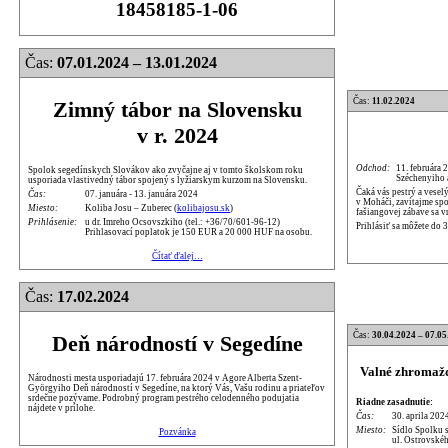
18458185-1-06
Čas:
07.01.2024 – 13.01.2024
Čas:
11.02.2024
Zimný tábor na Slovensku
v r. 2024
Odchod:
11. februára 
Spolok segedínskych Slovákov ako zvyčajne aj v tomto školskom roku
Széchenyiho
usporiada vlastivedný tábor spojený s lyžiarskym kurzom na Slovensku.
Čaká vás pestrý a vesel
Čas:
07. januára - 13. januára 2024
v Moháči, zavítajme sp
Miesto:
Koliba Josu – Zuberec (
kolibajosu.sk
)
fašiangovej zábave sa v
Prihlásenie:
u dr. Imreho Ocsovszkiho (tel.: +36/70/601-96-12)
Prihlásiť sa môžete do 
Prihlasovací poplatok je 150 EUR a 20 000 HUF na osobu.
Čítať ďalej…
Čas:
17.02.2024
Čas:
30.04.2024 – 07.05
Deň národností v Segedíne
Valné zhromažd
Národnosti mesta usporiadajú 17. februára 2024 v Agore Alberta Szent-
Györgyiho Deň národností v Segedíne, na ktorý Vás, Vašu rodinu a priateľov
srdečne pozývame. Podrobný program pestrého celodenného podujatia
Riadne zasadnutie:
nájdete v prílohe.
Čas:
30. aprila 202
Miesto:
Sídlo Spolku 
Pozvánka
ul. Ostrovskéh