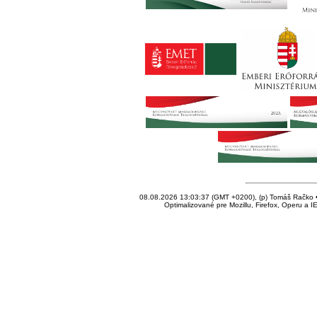
08.08.2026 13:03:37 (GMT +0200), (p) Tomáš Račko • 
Optimalizované pre Mozillu, Firefox, Operu a I