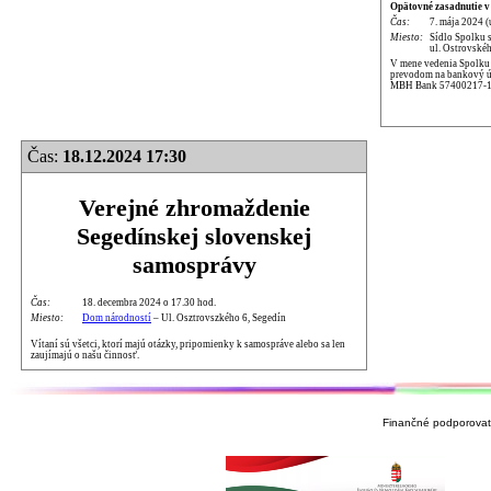
Opätovné zasadnutie v
Čas:
7. mája 2024 (
Miesto:
Sídlo Spolku 
ul. Ostrovskéh
V mene vedenia Spolku p
prevodom na bankový úč
MBH Bank 57400217-1
Čas:
18.12.2024 17:30
Verejné zhromaždenie
Segedínskej slovenskej
samosprávy
Čas:
18. decembra 2024 o 17.30 hod.
Miesto:
Dom národností
– Ul. Osztrovszkého 6, Segedín
Vítaní sú všetci, ktorí majú otázky, pripomienky k samospráve alebo sa len
zaujímajú o našu činnosť.
Finančné podporovate