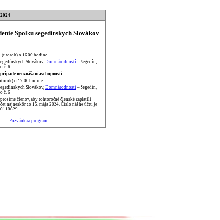
.2024
enie Spolku segedínskych Slovákov
4 (utorok) o 16.00 hodine
segedínskych Slovákov,
Dom národností
– Segedín,
o č. 6
 prípade neuznášaniaschopnosti:
utorok) o 17.00 hodine
segedínskych Slovákov,
Dom národností
– Segedín,
o č. 6
rosíme členov, aby tohtoročné členské zaplatili
et najneskôr do 15. mája 2024. Číslo nášho účtu je
0110629.
Pozvánka a program