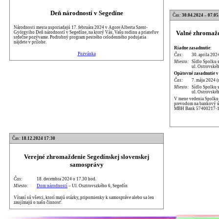
Deň národností v Segedíne
Čas:
30.04.2024 – 07.05
Národnosti mesta usporiadajú 17. februára 2024 v Agore Alberta Szent-
Valné zhromažd
Györgyiho Deň národností v Segedíne, na ktorý Vás, Vašu rodinu a priateľov
srdečne pozývame. Podrobný program pestrého celodenného podujatia
nájdete v prílohe.
Riadne zasadnutie:
Pozvánka
Čas:
30. aprila 202
Miesto:
Sídlo Spolku 
ul. Ostrovskéh
Opätovné zasadnutie v
Čas:
7. mája 2024 (
Miesto:
Sídlo Spolku 
ul. Ostrovskéh
V mene vedenia Spolku p
prevodom na bankový úč
MBH Bank 57400217-1
Čas:
18.12.2024 17:30
Verejné zhromaždenie Segedínskej slovenskej
samosprávy
Čas:
18. decembra 2024 o 17.30 hod.
Miesto:
Dom národností
– Ul. Osztrovszkého 6, Segedín
Vítaní sú všetci, ktorí majú otázky, pripomienky k samospráve alebo sa len
zaujímajú o našu činnosť.