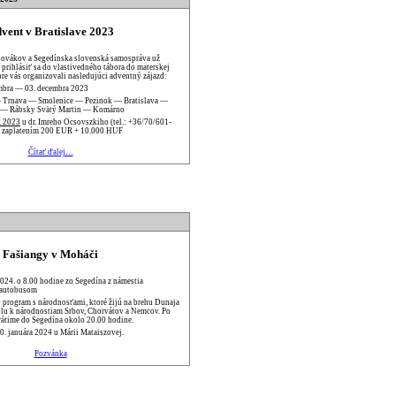
vent v Bratislave 2023
lovákov a Segedínska slovenská samospráva už
prihlásiť sa do vlastivedného tábora do materskej
 pre vás organizovali nasledujúci adventný zájazd:
mbra — 03. decembra 2023
 Trnava — Smolenice — Pezinok — Bratislava —
— Rábsky Svätý Martin — Komárno
. 2023
u dr. Imreho Ocsovszkiho (tel.: +36/70/601-
o zaplatením 200 EUR + 10.000 HUF
Čítať ďalej…
Fašiangy v Moháči
2024. o 8.00 hodine zo Segedína z námestia
 autobusom
ý program s národnosťami, ktoré žijú na brehu Dunaja
olu k národnostiam Srbov, Chorvátov a Nemcov. Po
rátime do Segedína okolo 20.00 hodine.
30. januára 2024 u Márii Mataiszovej.
Pozvánka