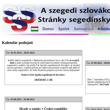
Kalendár podujatí
Čas:
01.01.2024 – 20.05.2024
Každý daňový poplatník v Maďarsku má možnosť na to, aby
1% zo svojich
daní
(z dane z príjmu fyzických osôb) daroval jednej verejnoprospešnej
Čas:
07.09.2022 – 06.09
organizácii, nadácii. Ak podľa Vás Spolok segedínskych Slovákov je vhodný
na toto percento, vyplňte prílohu pri daňovom priznaní a napíšte naň daňové
číslo našej organizácie. Za Vašu finančnú podporu aj touto cestou ďakujeme!
Daňové číslo Spolku segedínskych Slovákov:
Dňa 7. septembra 2022 
18458185-1-06
Spolku segedínskych Sl
samosprávy
Ján Fuzik
.
Čas:
02.08.2023 – 05.08.2023
Hrady a zámky v Českej republiky
Čas:
30.11.2023 – 03.12