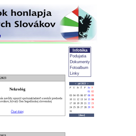
Infotéka
Podujatia
Dokumenty
Fotoalbum
Linky
.2023
<
júl 2023
>
P
U
St
Š
P
So
N
Nekrológ
01
02
03
04
05
06
07
08
09
nás navždy opustil spoluzakladateľ a neskôr predseda
10
11
12
13
14
15
16
ovákov, bývalý člen Segedínskej slovenskej
17
18
19
20
21
22
23
24
25
26
27
28
29
30
31
Čítať ďalej
[dnes]
.2023