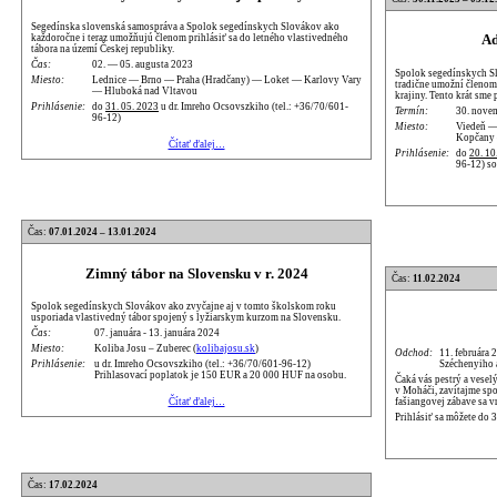
Segedínska slovenská samospráva a Spolok segedínskych Slovákov ako
Ad
každoročne i teraz umožňujú členom prihlásiť sa do letného vlastivedného
tábora na území Českej republiky.
Čas:
02. — 05. augusta 2023
Spolok segedínskych S
Miesto:
Lednice — Brno — Praha (Hradčany) — Loket — Karlovy Vary
tradične umožní členom 
— Hluboká nad Vltavou
krajiny. Tento krát sme
Prihlásenie:
do
31. 05. 2023
u dr. Imreho Ocsovszkiho (tel.: +36/70/601-
Termín:
30. nove
96-12)
Miesto:
Viedeň —
Kopčany 
Čítať ďalej…
Prihlásenie:
do
20. 10
96-12) s
Čas:
07.01.2024 – 13.01.2024
Zimný tábor na Slovensku v r. 2024
Čas:
11.02.2024
Spolok segedínskych Slovákov ako zvyčajne aj v tomto školskom roku
usporiada vlastivedný tábor spojený s lyžiarskym kurzom na Slovensku.
Čas:
07. januára - 13. januára 2024
Miesto:
Koliba Josu – Zuberec (
kolibajosu.sk
)
Odchod:
11. februára 
Széchenyiho
Prihlásenie:
u dr. Imreho Ocsovszkiho (tel.: +36/70/601-96-12)
Prihlasovací poplatok je 150 EUR a 20 000 HUF na osobu.
Čaká vás pestrý a vesel
v Moháči, zavítajme sp
fašiangovej zábave sa v
Čítať ďalej…
Prihlásiť sa môžete do 
Čas:
17.02.2024