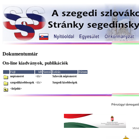
Dokumentumtár
On-line kiadványok, publikációk
Fájl
kB
Szerző
Leírás
Dátum
nepismeret
<dir>
Szlovák népismeret
szegedikisebbsegek
<dir>
Szegedi kisebbségek
<feljebb>
Pénzügyi támogató