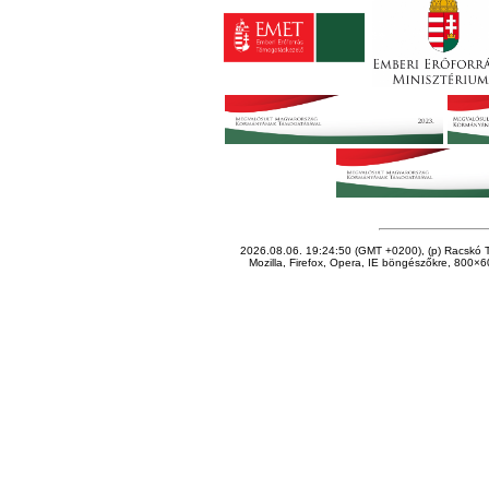
2026.08.06. 19:24:50 (GMT +0200), (p) Racskó T
Mozilla, Firefox, Opera, IE böngészőkre, 800×60