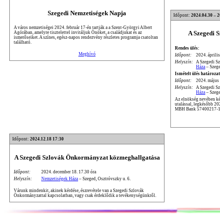
Szegedi Nemzetiségek Napja
Időpont:
2024.04.30 – 
A város nemzetiségei 2024. február 17-én tartják a a Szent-Györgyi Albert
A Szegedi 
Agórában, amelyre tisztelettel invitáljuk Önöket, a családjukat és az
ismerőseiket. A színes, egész-napos rendezvény részletes programja csatoltan
található.
Rendes ülés:
Meghívó
Időpont:
2024. április
Helyszín:
A Szegedi S
Háza
– Szege
Ismételt ülés határozat
Időpont:
2024. május 
Helyszín:
A Szegedi S
Háza
– Szege
Az elnökség nevében kér
utalással, legkésőbb 2
MBH Bank 57400217-1
Időpont:
2024.12.18 17:30
A Szegedi Szlovák Önkormányzat közmeghallgatása
Időpont:
2024. december 18. 17.30 óra
Helyszín:
Nemzetiségek Háza
– Szeged, Osztróvszky u. 6.
Várunk mindenkit, akinek kérdése, észrevétele van a Szegedi Szlovák
Önkormányzattal kapcsolatban, vagy csak érdeklődik a tevékenységünkről.