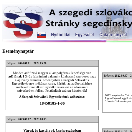
Eseménynaptár
Időpont:
2024.01.01 – 2024.05.20
Minden adófizető magyar állampolgárnak lehetősége van
Időpont:
2022.09.07 – 
adójának 1%-át
felajánlani valamely közhasznú szervezet vagy
alapítvány számára. Amennyiben a Szegedi Szlovákok
Egyesületét erre méltónak tartja, kérjük, az adóbevalláshoz
mellékelt rendelkező nyilatkozatára ezt az adószámot
szíveskedjen felírni. Felajánlását ezúton köszönjük!
2022. szeptember 7-én 
A Szegedi Szlovákok Egyesületének adószáma:
Egyesületének egyik ala
Szlovák Önkormányzat v
18458185-1-06
Időpont:
2023.08.02 – 2023.08.05
Várak és kastélyok Csehországban
Időpont:
2023.11.30 – 2