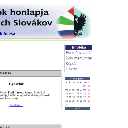
Infotéka
Eseménynaptár
Dokumentumtár
Képtár
Linktár
2023.09.06
<
2023. július
>
H
K
Sze
Cs
P
Szo
V
Gyászhír
01
02
03
04
05
06
07
08
09
elhunyt
Fuzik János
, a Szegedi Szlovákok
10
11
12
13
14
15
16
pítója, később az egyesület elnöke, a Szegedi
17
18
19
20
21
22
23
olt képviselője.
24
25
26
27
28
29
30
31
Bővebben…
[ma]
023.12.03