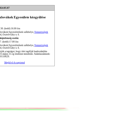
2024.05.07
Szlovákok Egyesülete közgyűlése
 30. (kedd) 16.00 óra
zlovákok Egyesületének székhelye,
Nemzetiségek
d, Osztróvszky u. 6.
képtelenség esetén:
7. (kedd) 17.00 óra
zlovákok Egyesületének székhelye,
Nemzetiségek
d, Osztróvszky u. 6.
jük a tagságot, hogy idei tagdíját bankszámlára
022.május 15-ig rendezze mindenki. Számlaszámunk:
0110629.
Meghívó és napirend