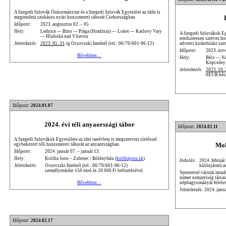
A Szegedi Szlovák Önkormányzat és a Szegedi Szlovák Egyesület az idén is
megrendezi szokásos nyári honismereti táborát Csehországban.
Időpont:
2023. augusztus 02. – 05.
Hely:
Lednice — Brno — Prága (Hradzsin) — Loket — Karlovy Vary
A Szegedi Szlovákok Eg
— Hluboká nad Vltavou
rendszeresen szervez ho
adventi kirándulást sze
Jelentkezés:
2023. 05. 31
-ig Ocsovszki Imrénél (tel.: 06/70/601-96-12)
Időpont:
2023. nov
Bővebben…
Hely:
Bécs — N
Köpcsény
Jelentkezés:
2023. 10. 
0EUR készp
Időpont:
2024.01.07
2024. évi téli anyaországi tábor
Időpont:
2024.02.11
A Szegedi Szlovákok Egyesülete az idei tanévben is megszervezi síeléssel
Moh
egybekötött téli honismereti táborát az anyaországban.
Időpont:
2024. január 07. – január 13.
Hely:
Koliba Josu – Zuberec / Bölényfalu (
kolibajosu.sk
)
Indulás:
2024. február
különjáratú a
Jelentkezés:
Ocsovszki Imrénél (tel.: 06/70/601-96-12)
személyenként 150 euró és 20 000 Ft befizetésével.
Szeretettel várunk mind
német nemzetiség társa
néphagyományát felele
Bővebben…
Jelentkezés: 2024. janu
Időpont:
2024.02.17