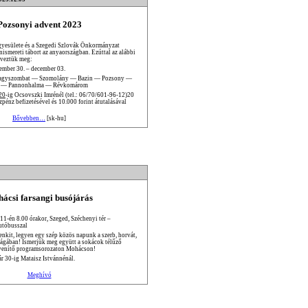
Pozsonyi advent 2023
yesülete és a Szegedi Szlovák Önkormányzat
nismereti tábort az anyaországban. Ezúttal az alábbi
rveztük meg:
ember 30. – december 03.
agyszombat — Szomolány — Bazin — Pozsony —
 — Pannonhalma — Révkomárom
20
-ig Ocsovszki Imrénél (tel.: 06/70/601-96-12)20
énz befizetésével és 10.000 forint átutalásával
Bővebben…
[sk-hu]
ácsi farsangi busójárás
 11-én 8.00 órakor, Szeged, Széchenyi tér –
utóbusszal
enkit, legyen egy szép közös napunk a szerb, horvát,
ságában! Ismerjük meg együtt a sokácok télűző
venítő programsorozaton Mohácson!
ár 30-ig Mataisz Istvánnénál.
Meghívó