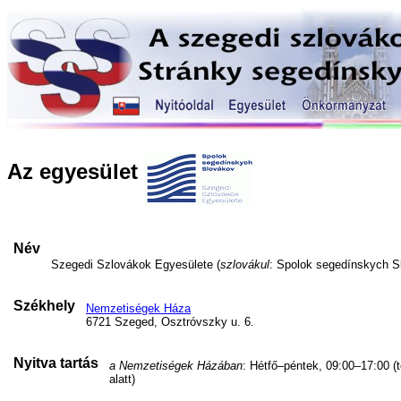
Az egyesület
Név
Szegedi Szlovákok Egyesülete (
szlovákul
: Spolok segedínskych S
Székhely
Nemzetiségek Háza
6721 Szeged, Osztróvszky u. 6.
Nyitva tartás
a Nemzetiségek Házában
: Hétfő–péntek, 09:00–17:00 (
alatt)