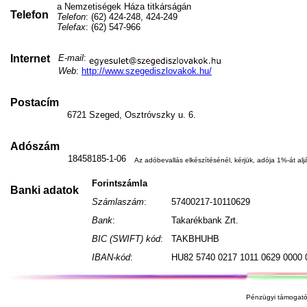
a Nemzetiségek Háza titkárságán
Telefon
Telefon
: (62) 424-248, 424-249
Telefax
: (62) 547-966
Internet
E-mail
:
Web
:
http://www.szegediszlovakok.hu/
Postacím
6721 Szeged, Osztróvszky u. 6.
Adószám
18458185-1-06
Az adóbevallás elkészítésénél, kérjük, adója 1%-át aljá
Forintszámla
Banki adatok
Számlaszám
:
57400217-10110629
Bank
:
Takarékbank Zrt.
BIC (SWIFT) kód
:
TAKBHUHB
IBAN-kód
:
HU82 5740 0217 1011 0629 0000 
Pénzügyi támogató