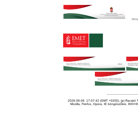
2026.08.06. 17:07:42 (GMT +0200), (p) Racskó T
Mozilla, Firefox, Opera, IE böngészőkre, 800×60